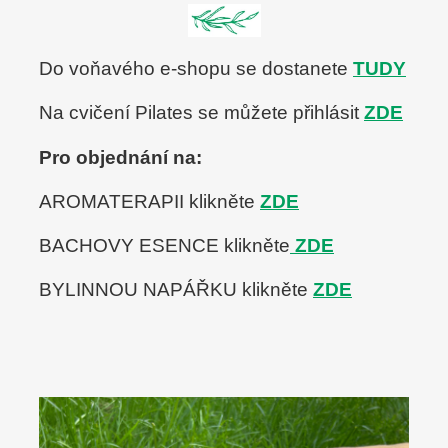
t
e
m
Do voňavého e-shopu se dostanete
TUDY
♥
Na cvičení Pilates se můžete přihlásit
ZDE
Pro objednání na:
AROMATERAPII klikněte
ZDE
BACHOVY ESENCE klikněte
ZDE
BYLINNOU NAPÁŘKU klikněte
ZDE