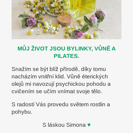
é
v
o
ň
a
v
MŮJ ŽIVOT JSOU BYLINKY, VŮNĚ A
é
PILATES.
c
Snažím se být blíž přírodě, díky tomu
e
nacházím vnitřní klid. Vůně éterických
s
olejů mi navozují psychickou pohodu a
t
cvičením se učím vnímat svoje tělo.
ě
ž
S radostí Vás provedu světem rostlin a
i
pohybu.
v
S láskou Simona
♥
o