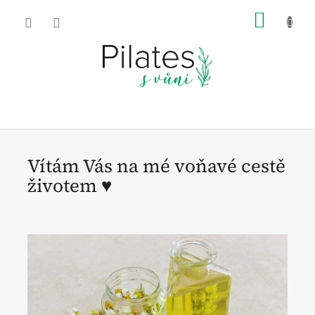
Přejít
NÁKU
na
obsah
KOŠÍK
V
í
t
Vítám Vás na mé voňavé cestě
á
životem ♥
m
V
á
s
n
a
m