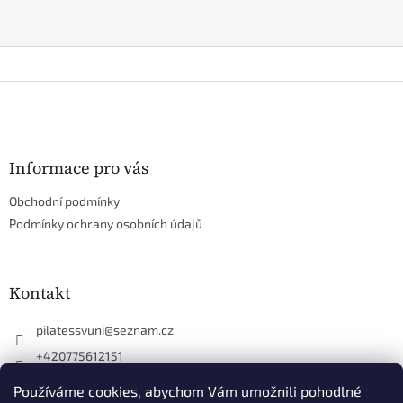
Z
á
p
a
t
Informace pro vás
í
Obchodní podmínky
Podmínky ochrany osobních údajů
Kontakt
pilatessvuni
@
seznam.cz
+420775612151
+420775612151
Používáme cookies, abychom Vám umožnili pohodlné