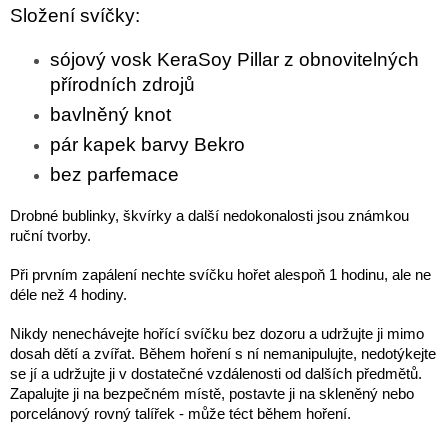
Složení svíčky:
sójový vosk KeraSoy Pillar z obnovitelných
přírodních zdrojů
bavlněný knot
pár kapek barvy Bekro
bez parfemace
Drobné bublinky, škvírky a další nedokonalosti jsou známkou
ruční tvorby.
Při prvním zapálení nechte svíčku hořet alespoň 1 hodinu, ale ne
déle než 4 hodiny.
Nikdy nenechávejte hořící svíčku bez dozoru a udržujte ji mimo
dosah dětí a zvířat. Během hoření s ní nemanipulujte, nedotýkejte
se jí a udržujte ji v dostatečné vzdálenosti od dalších předmětů.
Zapalujte ji na bezpečném místě, postavte ji na skleněný nebo
porcelánový rovný talířek - může téct během hoření.