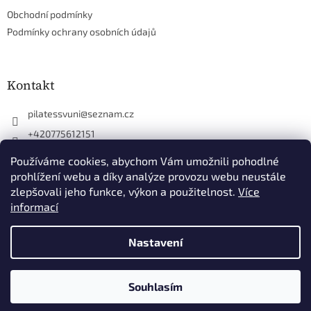
í
Obchodní podmínky
Podmínky ochrany osobních údajů
Kontakt
pilatessvuni
@
seznam.cz
+420775612151
+420775612151
Používáme cookies, abychom Vám umožnili pohodlné
https://www.facebook.com/simona.ubry.7547/
prohlížení webu a díky analýze provozu webu neustále
zlepšovali jeho funkce, výkon a použitelnost.
Více
pilatessvuni
informací
Nastavení
Vytvořil Shoptet
Souhlasím
Copyright 2026
Pilates s vůní
. Všechna práva vyhrazena.