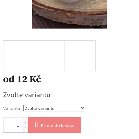
od
12 Kč
Měrná
Zvolte variantu
cena:
Varianta
Přidat do košíku