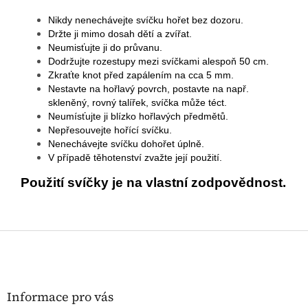
Nikdy nenechávejte svíčku hořet bez dozoru.
Držte ji mimo dosah dětí a zvířat.
Neumisťujte ji do průvanu.
Dodržujte rozestupy mezi svíčkami alespoň 50 cm.
Zkraťte knot před zapálením na cca 5 mm.
Nestavte na hořlavý povrch, postavte na např.
skleněný, rovný talířek, svíčka může téct.
Neumísťujte ji blízko hořlavých předmětů.
Nepřesouvejte hořící svíčku.
Nenechávejte svíčku dohořet úplně.
V případě těhotenství zvažte její použití.
Použití svíčky je na vlastní zodpovědnost.
Z
á
p
a
t
Informace pro vás